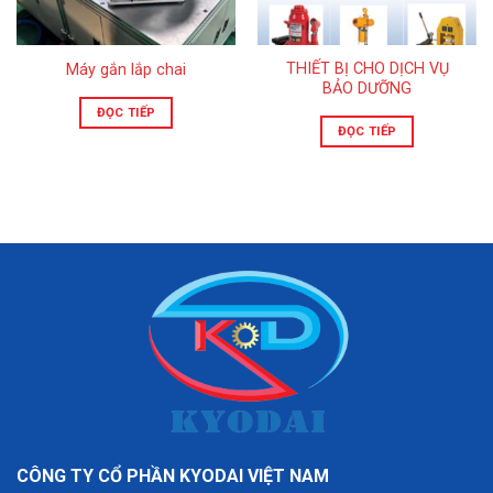
THIẾT BỊ CHO DỊCH VỤ
Máy gắn lắp chai
BẢO DƯỠNG
ĐỌC TIẾP
ĐỌC TIẾP
CÔNG TY CỔ PHẦN KYODAI VIỆT NAM