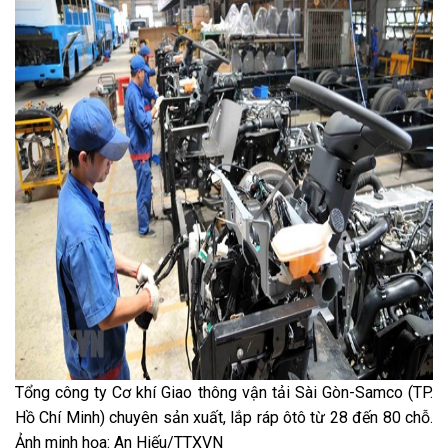
Tổng công ty Cơ khí Giao thông vận tải Sài Gòn-Samco (TP.
Hồ Chí Minh) chuyên sản xuất, lắp ráp ôtô từ 28 đến 80 chỗ.
Ảnh minh họa: An Hiếu/TTXVN