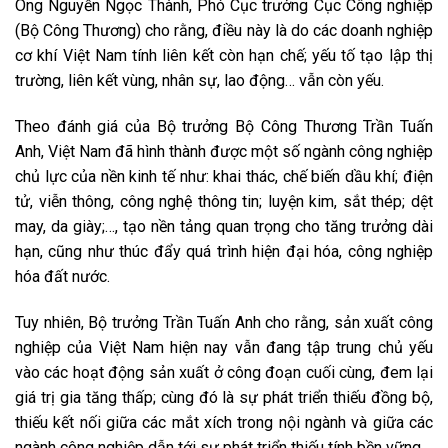
Ông Nguyễn Ngọc Thành, Phó Cục trưởng Cục Công nghiệp
(Bộ Công Thương) cho rằng, điều này là do các doanh nghiệp
cơ khí Việt Nam tính liên kết còn hạn chế; yếu tố tạo lập thị
trường, liên kết vùng, nhân sự, lao động… vẫn còn yếu.
Theo đánh giá của Bộ trưởng Bộ Công Thương Trần Tuấn
Anh, Việt Nam đã hình thành được một số ngành công nghiệp
chủ lực của nền kinh tế như: khai thác, chế biến dầu khí; điện
tử, viễn thông, công nghệ thông tin; luyện kim, sắt thép; dệt
may, da giày;…, tạo nền tảng quan trọng cho tăng trưởng dài
hạn, cũng như thúc đẩy quá trình hiện đại hóa, công nghiệp
hóa đất nước.
Tuy nhiên, Bộ trưởng Trần Tuấn Anh cho rằng, sản xuất công
nghiệp của Việt Nam hiện nay vẫn đang tập trung chủ yếu
vào các hoạt động sản xuất ở công đoạn cuối cùng, đem lại
giá trị gia tăng thấp; cùng đó là sự phát triển thiếu đồng bộ,
thiếu kết nối giữa các mắt xích trong nội ngành và giữa các
ngành công nghiệp dẫn tới sự phát triển thiếu tính bền vững.